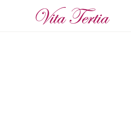
S
D
P
E
W
T
K