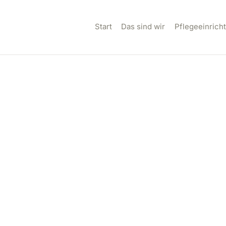
TART
Start
Das sind wir
Pflegeeinrich
AS SIND WIR
FLEGEEINRICHTUNG
N
ILLKOMMEN IM
EAM
ONTAKT