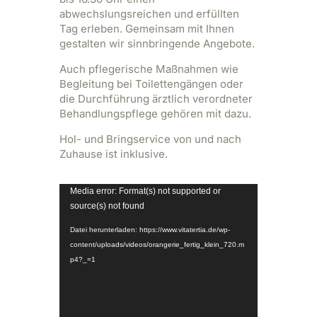
abwechslungsreichen und erfüllten
Tag erleben. Gemeinsam mit Ihnen
gestalten wir sinnbringende Angebote.
Auch pflegerische Maßnahmen wie
Begleitung bei Toilettengängen oder
die Durchführung ärztlich verordneter
Behandlungspflege gehören mit dazu.
Hol- und Bringservice von und nach
Zuhause ist inklusive.
Video-
Media error: Format(s) not supported or
Player
source(s) not found
Datei herunterladen: https://www.vitatertia.de/wp-
content/uploads/videos/orangerie_fertig_klein_720.m
p4?_=1