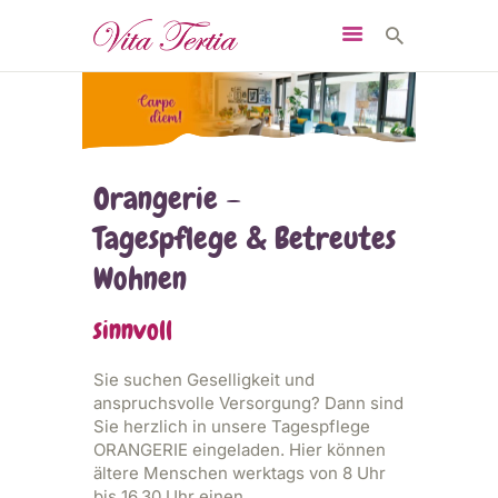
START
Orangerie –
DAS SIND WIR
Tagespflege & Betreutes
PFLEGEEINRICHTUNGE
Wohnen
N
sinnvoll
WILLKOMMEN IM TEAM
KONTAKT
Sie suchen Geselligkeit und
anspruchsvolle Versorgung? Dann sind
Sie herzlich in unsere Tagespflege
ORANGERIE eingeladen. Hier können
ältere Menschen werktags von 8 Uhr
bis 16.30 Uhr einen