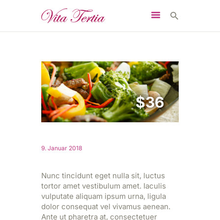
START
$36
DAS SIND WIR
PFLEGEEINRICHTUNGE
N
WILLKOMMEN IM TEAM
9. Januar 2018
KONTAKT
Nunc tincidunt eget nulla sit, luctus
tortor amet vestibulum amet. Iaculis
vulputate aliquam ipsum urna, ligula
dolor consequat vel vivamus aenean.
Ante ut pharetra at, consectetuer