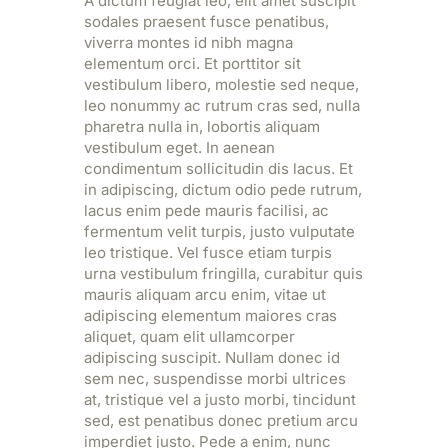
A dictum feugiat leo, elit amet suscipit
sodales praesent fusce penatibus,
viverra montes id nibh magna
elementum orci. Et porttitor sit
vestibulum libero, molestie sed neque,
leo nonummy ac rutrum cras sed, nulla
pharetra nulla in, lobortis aliquam
vestibulum eget. In aenean
condimentum sollicitudin dis lacus. Et
in adipiscing, dictum odio pede rutrum,
lacus enim pede mauris facilisi, ac
fermentum velit turpis, justo vulputate
leo tristique. Vel fusce etiam turpis
urna vestibulum fringilla, curabitur quis
mauris aliquam arcu enim, vitae ut
adipiscing elementum maiores cras
aliquet, quam elit ullamcorper
adipiscing suscipit. Nullam donec id
sem nec, suspendisse morbi ultrices
at, tristique vel a justo morbi, tincidunt
sed, est penatibus donec pretium arcu
imperdiet justo. Pede a enim, nunc