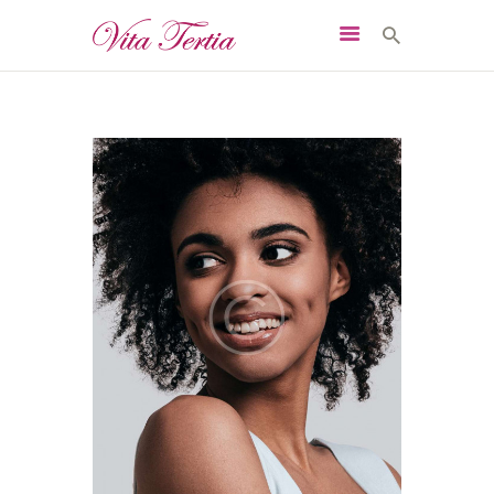
START
DAS SIND WIR
PFLEGEEINRICHTUNGE
N
WILLKOMMEN IM TEAM
KONTAKT