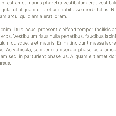
 in, est amet mauris pharetra vestibulum erat vestib
igula, ut aliquam ut pretium habitasse morbi tellus. N
iam arcu, qui diam a erat lorem.
nim. Duis lacus, praesent eleifend tempor facilisis 
eros. Vestibulum risus nulla penatibus, faucibus lacin
bulum quisque, a et mauris. Enim tincidunt massa laore
lus. Ac vehicula, semper ullamcorper phasellus ullamco
am sed, in parturient phasellus. Aliquam elit amet don
ursus.