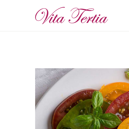
S
D
P
E
W
T
K