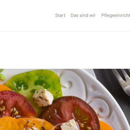
TART
Start
Das sind wir
Pflegeeinric
AS SIND WIR
FLEGEEINRICHTUNG
N
ILLKOMMEN IM
EAM
ONTAKT