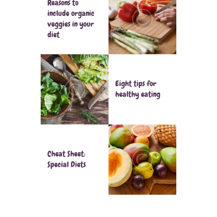
Reasons to
include organic
veggies in your
diet
Eight tips for
healthy eating
Cheat Sheet:
Special Diets